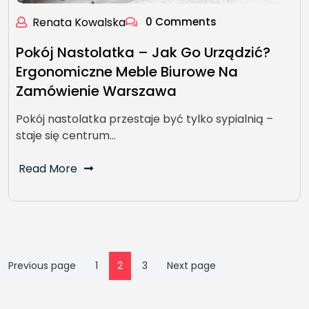
Renata Kowalska
0 Comments
Pokój Nastolatka – Jak Go Urządzić?
Ergonomiczne Meble Biurowe Na
Zamówienie Warszawa
Pokój nastolatka przestaje być tylko sypialnią –
staje się centrum…
Read More
Stronicowanie
Previous page
1
2
3
Next page
wpisów