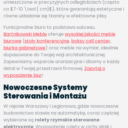
umieszczone w precyzyjnych odległościach (często
co $7-10 \text{ cm}$), które gwarantują estetyczne i
równe układanie się tkaniny w efektowne plisy.
Funkcjonalne biuro to podstawa sukcesu.
Bartnikowski Meble
oferuje
wysokiej jakości meble
biurowe
(
stoły konferencyjne
,
boksy call center
,
biurka gabinetowe
) oraz meble na wymiar, idealnie
dopasowane do Twojej wizji architektonicznej.
Zapewniamy wsparcie aranżacyjne i dbamy o każdy
detal w Twojej przestrzeni firmowej.
Zapytaj o
wyposażenie biur
!
Nowoczesne Systemy
Sterowania i Montażu
W rejonie Warszawy i Legionowa, gdzie nowoczesne
budownictwo stawia na automatykę, coraz częściej
wybierane są
rolety rzymskie sterowane
elektrycznie
. Wyposażenie rolety w cichy silnik i