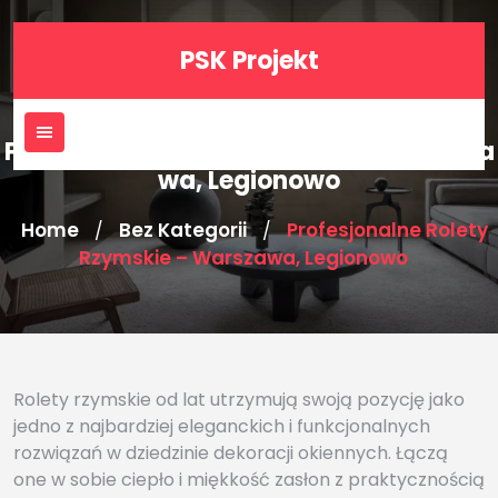
Skip
to
PSK Projekt
content
Profesjonalne rolety rzymskie – Warsza
wa, Legionowo
Home
Bez Kategorii
Profesjonalne Rolety
/
/
Rzymskie – Warszawa, Legionowo
Rolety rzymskie od lat utrzymują swoją pozycję jako
jedno z najbardziej eleganckich i funkcjonalnych
rozwiązań w dziedzinie dekoracji okiennych. Łączą
one w sobie ciepło i miękkość zasłon z praktycznością