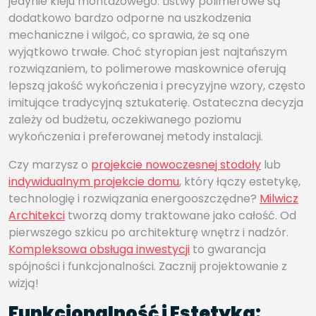
jedynie kleju montażowego. Listwy polimerowe są
dodatkowo bardzo odporne na uszkodzenia
mechaniczne i wilgoć, co sprawia, że są one
wyjątkowo trwałe. Choć styropian jest najtańszym
rozwiązaniem, to polimerowe maskownice oferują
lepszą jakość wykończenia i precyzyjne wzory, często
imitujące tradycyjną sztukaterię. Ostateczna decyzja
zależy od budżetu, oczekiwanego poziomu
wykończenia i preferowanej metody instalacji.
Czy marzysz o
projekcie nowoczesnej stodoły
lub
indywidualnym projekcie domu
, który łączy estetykę,
technologię i rozwiązania energooszczędne?
Milwicz
Architekci
tworzą domy traktowane jako całość. Od
pierwszego szkicu po architekturę wnętrz i nadzór.
Kompleksowa obsługa inwestycji
to gwarancja
spójności i funkcjonalności. Zacznij projektowanie z
wizją!
Funkcjonalność i Estetyka: