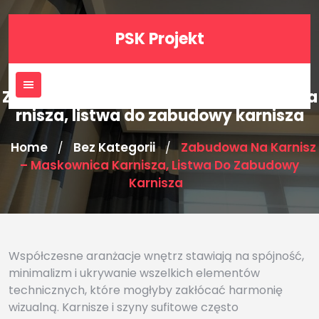
Skip
to
PSK Projekt
content
Zabudowa na karnisz – maskownica ka
rnisza, listwa do zabudowy karnisza
Home
Bez Kategorii
Zabudowa Na Karnisz
/
/
– Maskownica Karnisza, Listwa Do Zabudowy
Karnisza
Współczesne aranżacje wnętrz stawiają na spójność,
minimalizm i ukrywanie wszelkich elementów
technicznych, które mogłyby zakłócać harmonię
wizualną. Karnisze i szyny sufitowe często