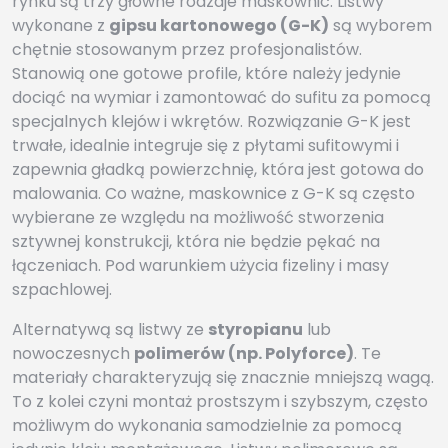
rynku są trzy główne rodzaje maskownic. Listwy
wykonane z
gipsu kartonowego (G-K)
są wyborem
chętnie stosowanym przez profesjonalistów.
Stanowią one gotowe profile, które należy jedynie
dociąć na wymiar i zamontować do sufitu za pomocą
specjalnych klejów i wkrętów. Rozwiązanie G-K jest
trwałe, idealnie integruje się z płytami sufitowymi i
zapewnia gładką powierzchnię, która jest gotowa do
malowania. Co ważne, maskownice z G-K są często
wybierane ze względu na możliwość stworzenia
sztywnej konstrukcji, która nie będzie pękać na
łączeniach. Pod warunkiem użycia fizeliny i masy
szpachlowej.
Alternatywą są listwy ze
styropianu
lub
nowoczesnych
polimerów (np. Polyforce)
. Te
materiały charakteryzują się znacznie mniejszą wagą.
To z kolei czyni montaż prostszym i szybszym, często
możliwym do wykonania samodzielnie za pomocą