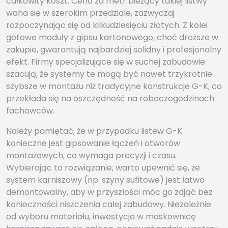
całkowity koszt. Cena za metr bieżący takiej listwy
waha się w szerokim przedziale, zazwyczaj
rozpoczynając się od kilkudziesięciu złotych. Z kolei
gotowe moduły z gipsu kartonowego, choć droższe w
zakupie, gwarantują najbardziej solidny i profesjonalny
efekt. Firmy specjalizujące się w suchej zabudowie
szacują, że systemy te mogą być nawet trzykrotnie
szybsze w montażu niż tradycyjne konstrukcje G-K, co
przekłada się na oszczędność na roboczogodzinach
fachowców.
Należy pamiętać, że w przypadku listew G-K
konieczne jest gipsowanie łączeń i otworów
montażowych, co wymaga precyzji i czasu.
Wybierając to rozwiązanie, warto upewnić się, że
system karniszowy (np. szyny sufitowe) jest łatwo
demontowalny, aby w przyszłości móc go zdjąć bez
konieczności niszczenia całej zabudowy. Niezależnie
od wyboru materiału, inwestycja w maskownicę