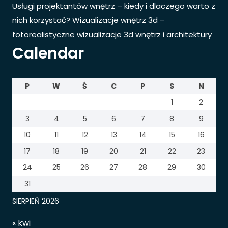
Usługi projektantów wnętrz – kiedy i dlaczego warto z
nich korzystać? Wizualizacje wnętrz 3d –
fotorealistyczne wizualizacje 3d wnętrz i architektury
Calendar
P
W
Ś
C
P
S
N
1
2
3
4
5
6
7
8
9
10
11
12
13
14
15
16
17
18
19
20
21
22
23
24
25
26
27
28
29
30
31
SIERPIEŃ 2026
« kwi