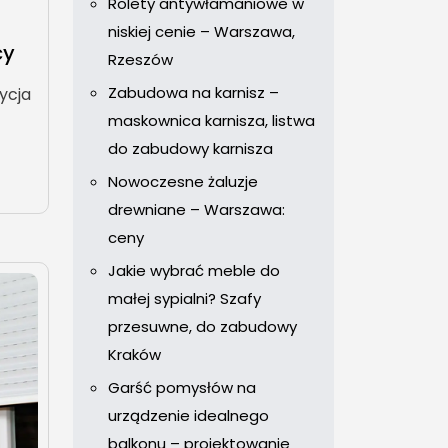
Rolety antywłamaniowe w
niskiej cenie – Warszawa,
cy
Rzeszów
Zabudowa na karnisz –
ycja
maskownica karnisza, listwa
do zabudowy karnisza
Nowoczesne żaluzje
drewniane – Warszawa:
ceny
Jakie wybrać meble do
małej sypialni? Szafy
przesuwne, do zabudowy
Kraków
Garść pomysłów na
urządzenie idealnego
balkonu – projektowanie