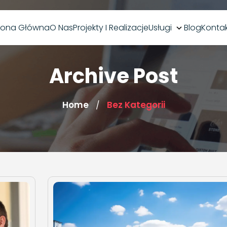
rona Główna
O Nas
Projekty I Realizacje
Usługi
Blog
Konta
Archive Post
Home
Bez Kategorii
/