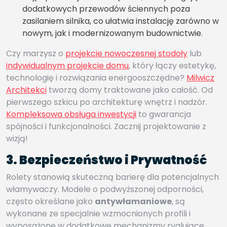
dodatkowych przewodów ściennych poza
zasilaniem silnika, co ułatwia instalację zarówno w
nowym, jak i modernizowanym budownictwie.
Czy marzysz o
projekcie nowoczesnej stodoły
lub
indywidualnym projekcie domu
, który łączy estetykę,
technologię i rozwiązania energooszczędne?
Milwicz
Architekci
tworzą domy traktowane jako całość. Od
pierwszego szkicu po architekturę wnętrz i nadzór.
Kompleksowa obsługa inwestycji
to gwarancja
spójności i funkcjonalności. Zacznij projektowanie z
wizją!
3. Bezpieczeństwo i Prywatność
Rolety stanowią skuteczną barierę dla potencjalnych
włamywaczy. Modele o podwyższonej odporności,
często określane jako
antywłamaniowe
, są
wykonane ze specjalnie wzmocnionych profili i
wyposażone w dodatkowe mechanizmy ryglujące.