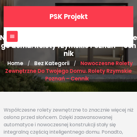
Skip
to
PSK Projekt
content
Nowoczesne rolety zewnętrzne do twoje
go domu. Rolety rzymskie Poznań – cen
nik
Home
Bez Kategorii
Nowoczesne Rolety
/
/
Zewnętrzne Do Twojego Domu. Rolety Rzymskie
Poznań – Cennik
Współczesne rolety zewnętrzne to znacznie więcej niż
osłona przed słońcem. Dzięki zaawansowanej
automatyce i nowoczesnej konstrukcji stały się
integralną częścią inteligentnego domu. Ponadto,