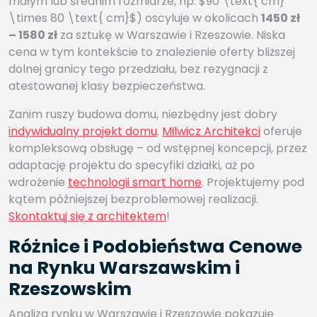
małym lub średnim rozmiarze, np. $90 \text{ cm}
\times 80 \text{ cm}$) oscyluje w okolicach
1450 zł
– 1580 zł
za sztukę w Warszawie i Rzeszowie. Niska
cena w tym kontekście to znalezienie oferty bliższej
dolnej granicy tego przedziału, bez rezygnacji z
atestowanej klasy bezpieczeństwa.
Zanim ruszy budowa domu, niezbędny jest dobry
indywidualny projekt domu
.
Milwicz Architekci
oferuje
kompleksową obsługę – od wstępnej koncepcji, przez
adaptację projektu do specyfiki działki, aż po
wdrożenie
technologii smart home
. Projektujemy pod
kątem późniejszej bezproblemowej realizacji.
Skontaktuj się z architektem
!
Różnice i Podobieństwa Cenowe
na Rynku Warszawskim i
Rzeszowskim
Analiza rynku w Warszawie i Rzeszowie pokazuje