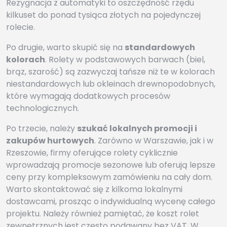
Rezygnacja z automatyki to oszczędność rzędu
kilkuset do ponad tysiąca złotych na pojedynczej
rolecie.
Po drugie, warto skupić się na
standardowych
kolorach
. Rolety w podstawowych barwach (biel,
brąz, szarość) są zazwyczaj tańsze niż te w kolorach
niestandardowych lub okleinach drewnopodobnych,
które wymagają dodatkowych procesów
technologicznych.
Po trzecie, należy
szukać lokalnych promocji i
zakupów hurtowych
. Zarówno w Warszawie, jak i w
Rzeszowie, firmy oferujące rolety cyklicznie
wprowadzają promocje sezonowe lub oferują lepsze
ceny przy kompleksowym zamówieniu na cały dom.
Warto skontaktować się z kilkoma lokalnymi
dostawcami, prosząc o indywidualną wycenę całego
projektu. Należy również pamiętać, że koszt rolet
zewnętrznych jest często podawany bez VAT. W