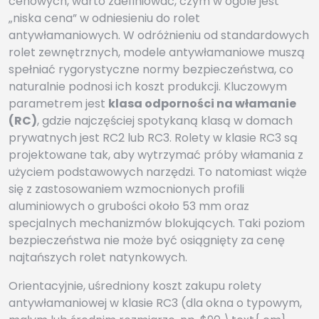
cenowych, warto zdefiniować, czym w ogóle jest
„niska cena” w odniesieniu do rolet
antywłamaniowych. W odróżnieniu od standardowych
rolet zewnętrznych, modele antywłamaniowe muszą
spełniać rygorystyczne normy bezpieczeństwa, co
naturalnie podnosi ich koszt produkcji. Kluczowym
parametrem jest
klasa odporności na włamanie
(RC)
, gdzie najczęściej spotykaną klasą w domach
prywatnych jest RC2 lub RC3. Rolety w klasie RC3 są
projektowane tak, aby wytrzymać próby włamania z
użyciem podstawowych narzędzi. To natomiast wiąże
się z zastosowaniem wzmocnionych profili
aluminiowych o grubości około 53 mm oraz
specjalnych mechanizmów blokujących. Taki poziom
bezpieczeństwa nie może być osiągnięty za cenę
najtańszych rolet natynkowych.
Orientacyjnie, uśredniony koszt zakupu rolety
antywłamaniowej w klasie RC3 (dla okna o typowym,