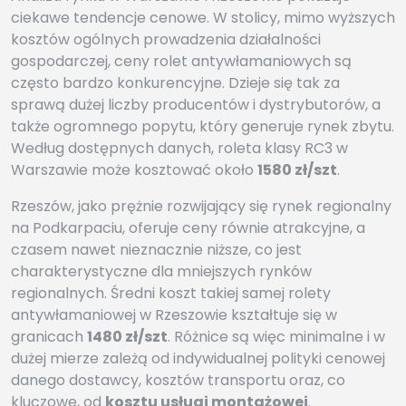
ciekawe tendencje cenowe. W stolicy, mimo wyższych
kosztów ogólnych prowadzenia działalności
gospodarczej, ceny rolet antywłamaniowych są
często bardzo konkurencyjne. Dzieje się tak za
sprawą dużej liczby producentów i dystrybutorów, a
także ogromnego popytu, który generuje rynek zbytu.
Według dostępnych danych, roleta klasy RC3 w
Warszawie może kosztować około
1580 zł/szt
.
Rzeszów, jako prężnie rozwijający się rynek regionalny
na Podkarpaciu, oferuje ceny równie atrakcyjne, a
czasem nawet nieznacznie niższe, co jest
charakterystyczne dla mniejszych rynków
regionalnych. Średni koszt takiej samej rolety
antywłamaniowej w Rzeszowie kształtuje się w
granicach
1480 zł/szt
. Różnice są więc minimalne i w
dużej mierze zależą od indywidualnej polityki cenowej
danego dostawcy, kosztów transportu oraz, co
kluczowe, od
kosztu usługi montażowej
.